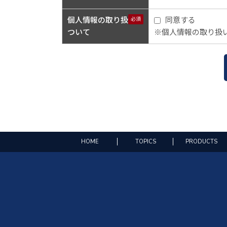
個人情報の取り扱いに
同意する
必須
ついて
※個人情報の取り扱
HOME
TOPICS
PRODUCTS
株式会社 山崎
〒547-0015 大
TEL 06-6797-2277